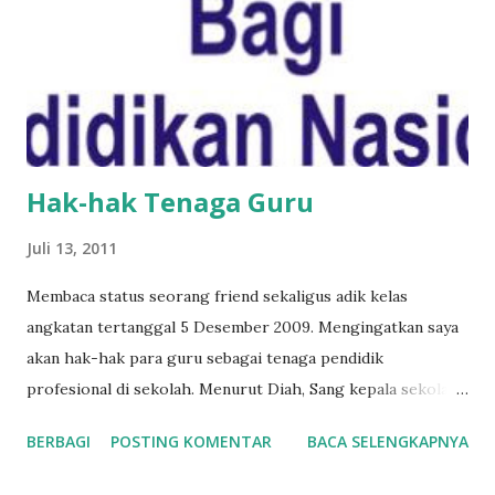
Hak-hak Tenaga Guru
Juli 13, 2011
Membaca status seorang friend sekaligus adik kelas
angkatan tertanggal 5 Desember 2009. Mengingatkan saya
akan hak-hak para guru sebagai tenaga pendidik
profesional di sekolah. Menurut Diah, Sang kepala sekolah
telah berbaik hati dengan mengijinkannya untuk tidak
BERBAGI
POSTING KOMENTAR
BACA SELENGKAPNYA
masuk ke sekolah dalam mempersiapkan ujian cpns. Naif
sekali jika kita harus mengemis waktu untuk belajar dan