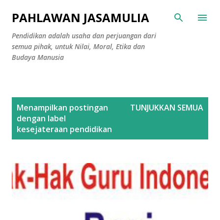
Langsung ke konten utama
PAHLAWAN JASAMULIA
Pendidikan adalah usaha dan perjuangan dari
semua pihak, untuk Nilai, Moral, Etika dan
Budaya Manusia
P
Menampilkan postingan
TUNJUKKAN SEMUA
o
dengan label
s
kesejateraan pendidikan
t
i
n
g
a
n