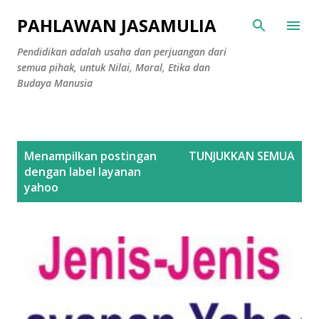
Langsung ke konten utama
PAHLAWAN JASAMULIA
Pendidikan adalah usaha dan perjuangan dari
semua pihak, untuk Nilai, Moral, Etika dan
Budaya Manusia
P
Menampilkan postingan
TUNJUKKAN SEMUA
o
dengan label
layanan
s
yahoo
t
i
n
g
a
n