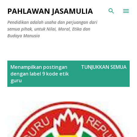
Langsung ke konten utama
PAHLAWAN JASAMULIA
Pendidikan adalah usaha dan perjuangan dari
semua pihak, untuk Nilai, Moral, Etika dan
Budaya Manusia
P
Menampilkan postingan
TUNJUKKAN SEMUA
o
dengan label
9 kode etik
s
guru
t
i
n
g
a
n