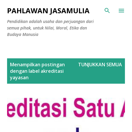
Langsung ke konten utama
PAHLAWAN JASAMULIA
Pendidikan adalah usaha dan perjuangan dari
semua pihak, untuk Nilai, Moral, Etika dan
Budaya Manusia
P
Menampilkan postingan
TUNJUKKAN SEMUA
o
dengan label
akreditasi
s
yayasan
t
i
n
g
a
n