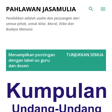
Langsung ke konten utama
PAHLAWAN JASAMULIA
Pendidikan adalah usaha dan perjuangan dari
semua pihak, untuk Nilai, Moral, Etika dan
Budaya Manusia
P
Menampilkan postingan
TUNJUKKAN SEMUA
o
dengan label
uu guru
s
dan dosen
t
i
n
g
a
n