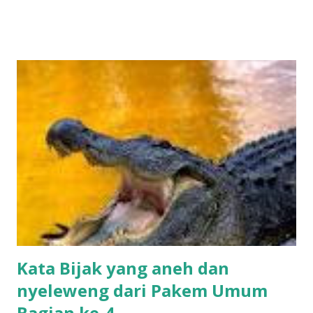
berharap dibasuh maaf, Minal Aidin wal Faizin.
Keluarga........Wulan..... di Dunia....... Bijak-3.2 Sinartan tulus
ing raos, Suci neng qolbu soho silaturahmi, Kanthi sesanti,
Minal Aidin wal Faizin, mohon maaf Lahir batin, Semoga atas
berbakah Ramadhan, bertambah Iman dan ibadah, Istiqomah,
keikhlasan dan kualitas hidup kita, Keluarga ...Wulan... Di
..Dunia.... Bijak-3.3 Wus prapteng pamingkasaning sasi
sya’ban, Minangkani dawuhipun Rasullah SAW, Soho
budayaning leluhur, Ayuh sami gumregah kanthi bungaing
ati, Mangayubagyo dumugining sasi Syiam ingkang minulyo,
Sahrul mubarok Marhaban ya Ramadhan, Kulo sakeluarga ,
titah sawantah kathahin...
Kata Bijak yang aneh dan
nyeleweng dari Pakem Umum
Bagian ke-4