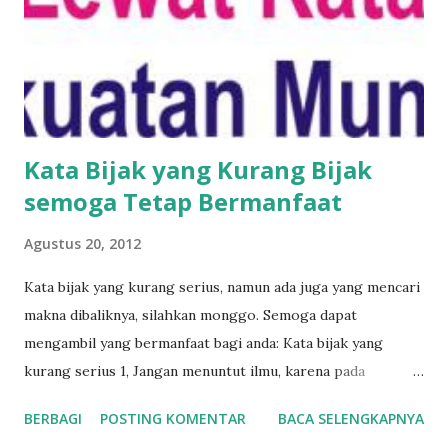
bukan lagi ha ha ha ha... Tapi terbalik jadi ah ah ah ah......
Awas belum tentu benar ini, perlu diselidiki lebih lanjut.
Bijak-4.2 Ternyata ada 12 Mie Jawa yang haram oleh MUI
(hanya perbandingan) update 2012 sebelum Ma...
Kata Bijak yang Kurang Bijak
semoga Tetap Bermanfaat
Agustus 20, 2012
Kata bijak yang kurang serius, namun ada juga yang mencari
makna dibaliknya, silahkan monggo. Semoga dapat
mengambil yang bermanfaat bagi anda: Kata bijak yang
kurang serius 1, Jangan menuntut ilmu, karena pada
dasarnya ilmu tadak bersalah. Jangan membalas budi, karena
BERBAGI
POSTING KOMENTAR
BACA SELENGKAPNYA
budi belum tentu yang melakukannya. Jangan