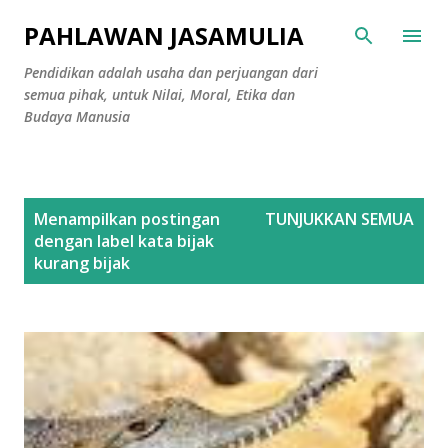
Langsung ke konten utama
PAHLAWAN JASAMULIA
Pendidikan adalah usaha dan perjuangan dari
semua pihak, untuk Nilai, Moral, Etika dan
Budaya Manusia
P
Menampilkan postingan
TUNJUKKAN SEMUA
o
dengan label
kata bijak
s
kurang bijak
t
i
n
g
a
n