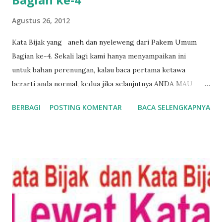
Agustus 26, 2012
Kata Bijak yang aneh dan nyeleweng dari Pakem Umum
Bagian ke-4. Sekali lagi kami hanya menyampaikan ini
untuk bahan perenungan, kalau baca pertama ketawa
berarti anda normal, kedua jika selanjutnya ANDA MAU
MENCERMATI ADA BAIKNYA, jika ketiganya ANDA
BERBAGI
POSTING KOMENTAR
BACA SELENGKAPNYA
PENASARAN sebaiknya dicari makna disebaliknya atau
makna yang sebenarnya. Silahkan mencari dan SEMOGA
anda yang BerUNTUNG mendapatkannya. Karena mulutmu
jangan sampai dianggap mulut buaya. Bijak-4.1 Bicara Keras
bini marah, Minum-minuman Keras bini Marah.. Tak cukup
Beras bini marah... Cuman satu yang bini tak marah... Kalau
Batangnya Keras.... Bini pasti ketawa Keras ha ha ha... Dan
makin ditusukan semakin Keras ketawanya.. Ketawanya