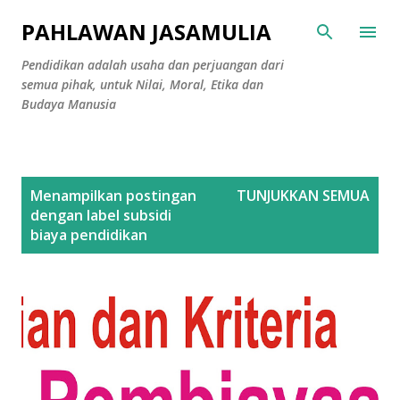
Langsung ke konten utama
PAHLAWAN JASAMULIA
Pendidikan adalah usaha dan perjuangan dari
semua pihak, untuk Nilai, Moral, Etika dan
Budaya Manusia
P
Menampilkan postingan
TUNJUKKAN SEMUA
o
dengan label
subsidi
s
biaya pendidikan
t
i
n
g
a
n