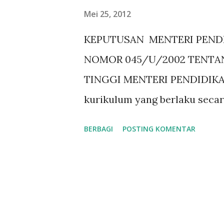
g
Mei 25, 2012
a
KEPUTUSAN MENTERI PENDI
n
NOMOR 045/U/2002 TENTAN
TINGGI MENTERI PENDIDIKAN
kurikulum yang berlaku secar
merupakan rambu-rambu un
BERBAGI
POSTING KOMENTAR
sesuai dengan program studi
Penyusunan Kurikulum Pendidi
Mahasiswa telah ditetapkan 
Nasional Nomor 232/U/2000; 
pasal 13 ayat (1) Peraturan 