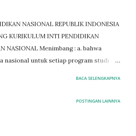
DIKAN NASIONAL REPUBLIK INDONESIA
G KURIKULUM INTI PENDIDIKAN
 NASIONAL Menimbang : a. bahwa
a nasional untuk setiap program studi
tuk menjamin mutu dan kemampuan
BACA SELENGKAPNYA
 yang ditempuh; b. bahwa Pedoman
kan Tinggi dan Penilaian Hasil Belajar
POSTINGAN LAINNYA
dengan Keputusan Menteri Pendidikan
c. bahwa sebagai pelaksana ketentuan
Pemerintah Nomor 60 Tahun 1999 tentang