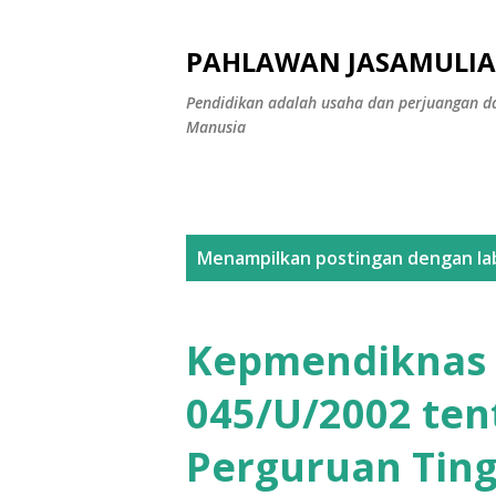
PAHLAWAN JASAMULIA
Pendidikan adalah usaha dan perjuangan da
Manusia
P
Menampilkan postingan dengan la
o
s
Kepmendiknas 
t
045/U/2002 ten
i
Perguruan Ting
n